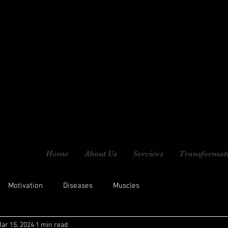
Home
About Us
Services
Transformat
Motivation
Diseases
Muscles
ar 15, 2024
1 min read